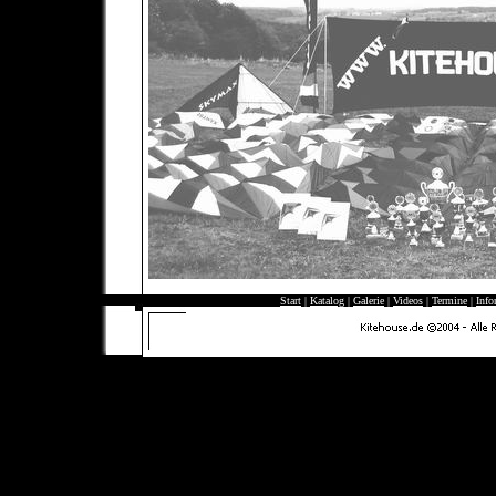
Start
|
Katalog
|
Galerie
|
Videos
|
Termine
|
Info